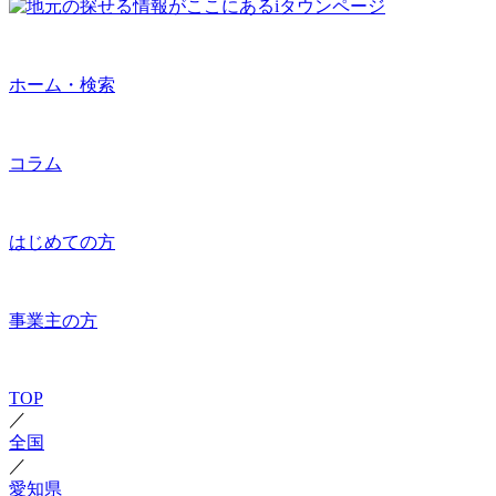
ホーム・検索
コラム
はじめての方
事業主の方
TOP
／
全国
／
愛知県