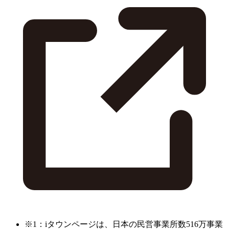
※1：iタウンページは、日本の民営事業所数516万事業