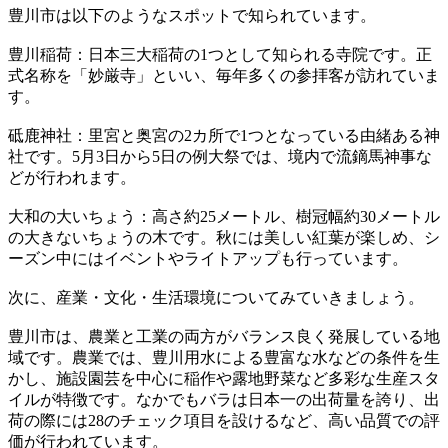
豊川市は以下のようなスポットで知られています。
豊川稲荷：日本三大稲荷の1つとして知られる寺院です。正
式名称を「妙厳寺」といい、毎年多くの参拝客が訪れていま
す。
砥鹿神社：里宮と奥宮の2カ所で1つとなっている由緒ある神
社です。5月3日から5日の例大祭では、境内で流鏑馬神事な
どが行われます。
大和の大いちょう：高さ約25メートル、樹冠幅約30メートル
の大きないちょうの木です。秋には美しい紅葉が楽しめ、シ
ーズン中にはイベントやライトアップも行っています。
次に、産業・文化・生活環境についてみていきましょう。
豊川市は、農業と工業の両方がバランス良く発展している地
域です。農業では、豊川用水による豊富な水などの条件を生
かし、施設園芸を中心に稲作や露地野菜など多彩な生産スタ
イルが特徴です。なかでもバラは日本一の出荷量を誇り、出
荷の際には28のチェック項目を設けるなど、高い品質での評
価が行われています。