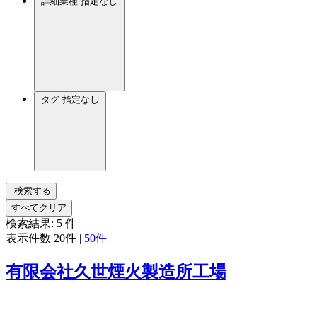
詳細業種
指定なし
タグ
指定なし
検索する
すべてクリア
検索結果:
5
件
表示件数
20件
|
50件
有限会社久世煙火製造所工場