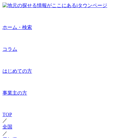
ホーム・検索
コラム
はじめての方
事業主の方
TOP
／
全国
／