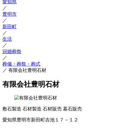
愛知県
／
豊明市
／
新田町
／
生活
／
冠婚葬祭
／
葬儀・葬祭・葬式
／
有限会社豊明石材
有限会社豊明石材
敷石製造
石材製造
石材販売
墓石販売
愛知県豊明市新田町吉池１７－１２