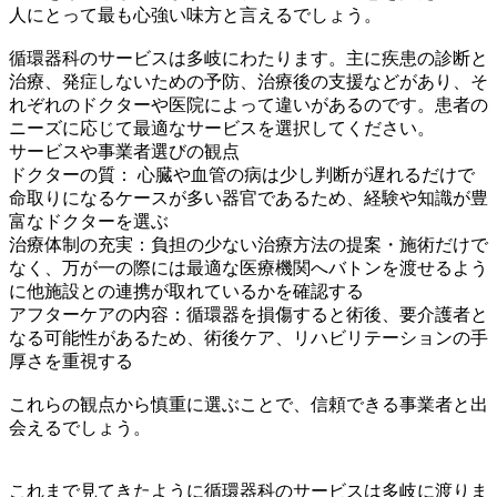
人にとって最も心強い味方と言えるでしょう。
循環器科のサービスは多岐にわたります。主に疾患の診断と
治療、発症しないための予防、治療後の支援などがあり、そ
れぞれのドクターや医院によって違いがあるのです。患者の
ニーズに応じて最適なサービスを選択してください。
サービスや事業者選びの観点
ドクターの質： 心臓や血管の病は少し判断が遅れるだけで
命取りになるケースが多い器官であるため、経験や知識が豊
富なドクターを選ぶ
治療体制の充実：負担の少ない治療方法の提案・施術だけで
なく、万が一の際には最適な医療機関へバトンを渡せるよう
に他施設との連携が取れているかを確認する
アフターケアの内容：循環器を損傷すると術後、要介護者と
なる可能性があるため、術後ケア、リハビリテーションの手
厚さを重視する
これらの観点から慎重に選ぶことで、信頼できる事業者と出
会えるでしょう。
これまで見てきたように循環器科のサービスは多岐に渡りま