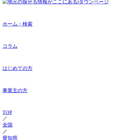
ホーム・検索
コラム
はじめての方
事業主の方
TOP
／
全国
／
愛知県