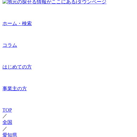
ホーム・検索
コラム
はじめての方
事業主の方
TOP
／
全国
／
愛知県