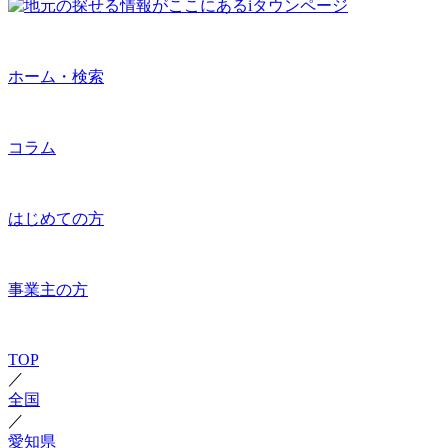
ホーム・検索
コラム
はじめての方
事業主の方
TOP
／
全国
／
愛知県