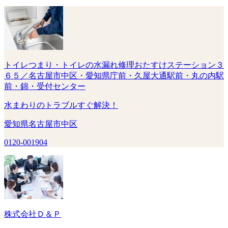
トイレつまり・トイレの水漏れ修理おたすけステーション３
６５／名古屋市中区・愛知県庁前・久屋大通駅前・丸の内駅
前・錦・受付センター
水まわりのトラブルすぐ解決！
愛知県名古屋市中区
0120-001904
株式会社Ｄ＆Ｐ