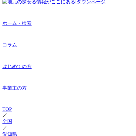
ホーム・検索
コラム
はじめての方
事業主の方
TOP
／
全国
／
愛知県