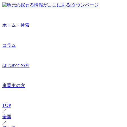
ホーム・検索
コラム
はじめての方
事業主の方
TOP
／
全国
／