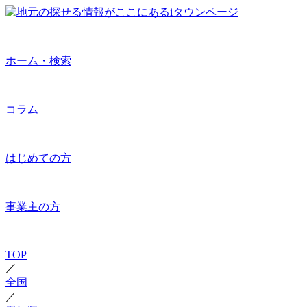
ホーム・検索
コラム
はじめての方
事業主の方
TOP
／
全国
／