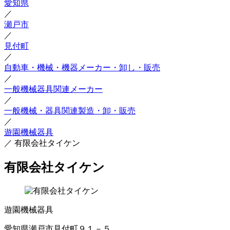
愛知県
／
瀬戸市
／
見付町
／
自動車・機械・機器メーカー・卸し・販売
／
一般機械器具関連メーカー
／
一般機械・器具関連製造・卸・販売
／
遊園機械器具
／
有限会社タイケン
有限会社タイケン
遊園機械器具
愛知県瀬戸市見付町９１－５