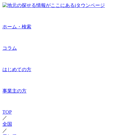
ホーム・検索
コラム
はじめての方
事業主の方
TOP
／
全国
／