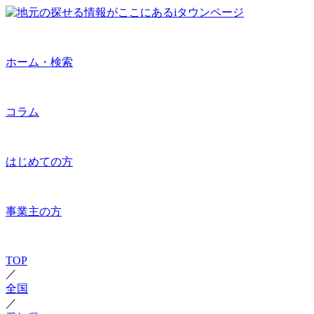
ホーム・検索
コラム
はじめての方
事業主の方
TOP
／
全国
／