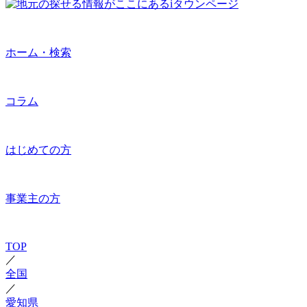
ホーム・検索
コラム
はじめての方
事業主の方
TOP
／
全国
／
愛知県