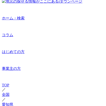
ホーム・検索
コラム
はじめての方
事業主の方
TOP
／
全国
／
愛知県