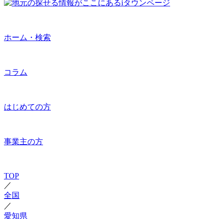
ホーム・検索
コラム
はじめての方
事業主の方
TOP
／
全国
／
愛知県