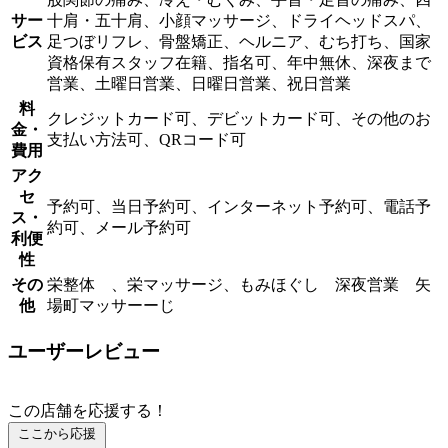
サー
十肩・五十肩、小顔マッサージ、ドライヘッドスパ、
ビス
足つぼリフレ、骨盤矯正、ヘルニア、むち打ち、国家
資格保有スタッフ在籍、指名可、年中無休、深夜まで
営業、土曜日営業、日曜日営業、祝日営業
料
クレジットカード可、デビットカード可、その他のお
金・
支払い方法可、QRコード可
費用
アク
セ
予約可、当日予約可、インターネット予約可、電話予
ス・
約可、メール予約可
利便
性
その
栄整体 、栄マッサージ、もみほぐし 深夜営業 矢
他
場町マッサーーじ
ユーザーレビュー
この店舗を応援する！
ここから応援