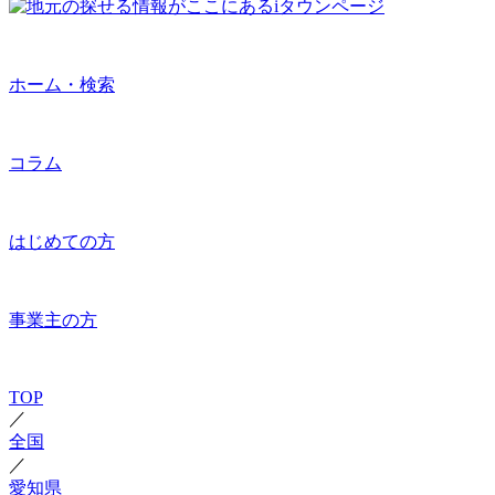
ホーム・検索
コラム
はじめての方
事業主の方
TOP
／
全国
／
愛知県