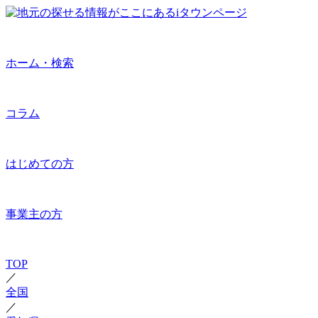
ホーム・検索
コラム
はじめての方
事業主の方
TOP
／
全国
／