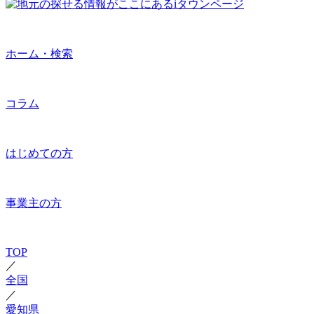
ホーム・検索
コラム
はじめての方
事業主の方
TOP
／
全国
／
愛知県