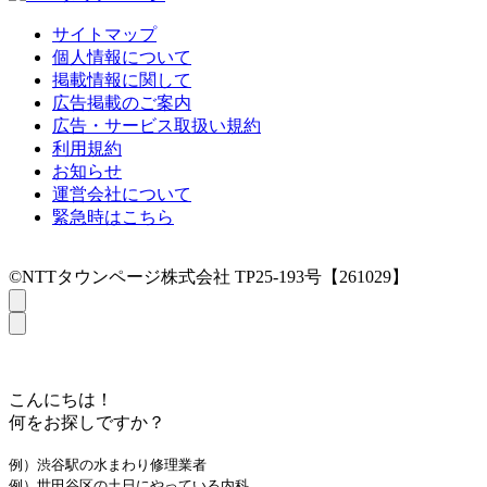
サイトマップ
個人情報について
掲載情報に関して
広告掲載のご案内
広告・サービス取扱い規約
利用規約
お知らせ
運営会社について
緊急時はこちら
©NTTタウンページ株式会社 TP25-193号【261029】
こんにちは！
何をお探しですか？
例）渋谷駅の水まわり修理業者
例）世田谷区の土日にやっている内科