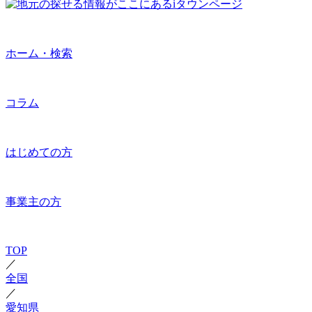
ホーム・検索
コラム
はじめての方
事業主の方
TOP
／
全国
／
愛知県