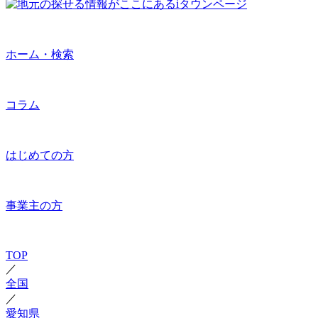
ホーム・検索
コラム
はじめての方
事業主の方
TOP
／
全国
／
愛知県