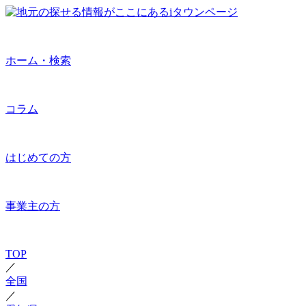
ホーム・検索
コラム
はじめての方
事業主の方
TOP
／
全国
／