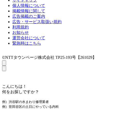
サイトマップ
個人情報について
掲載情報に関して
広告掲載のご案内
広告・サービス取扱い規約
利用規約
お知らせ
運営会社について
緊急時はこちら
©NTTタウンページ株式会社 TP25-193号【261029】
こんにちは！
何をお探しですか？
例）渋谷駅の水まわり修理業者
例）世田谷区の土日にやっている内科