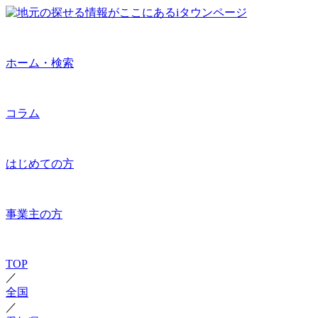
ホーム・検索
コラム
はじめての方
事業主の方
TOP
／
全国
／