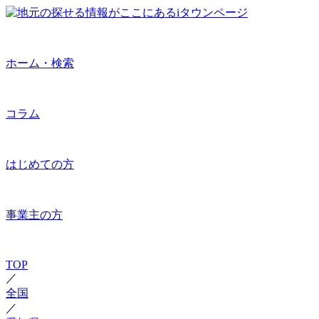
ホーム・検索
コラム
はじめての方
事業主の方
TOP
／
全国
／