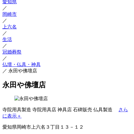
愛知県
／
岡崎市
／
上六名
／
生活
／
冠婚葬祭
／
仏壇・仏具・神具
／
永田や佛壇店
永田や佛壇店
寺院用具製造
寺院用具店
神具店
石碑販売
仏具製造
さら
に表示＋
愛知県岡崎市上六名３丁目１３－１２