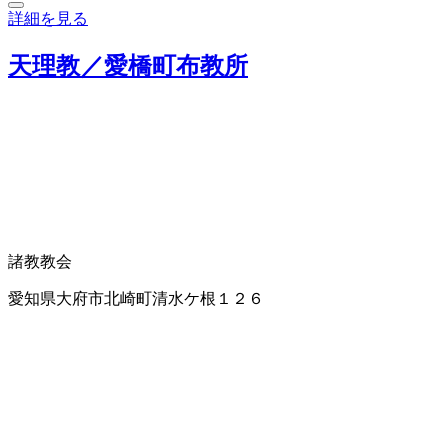
詳細を見る
天理教／愛橋町布教所
諸教教会
愛知県大府市北崎町清水ケ根１２６