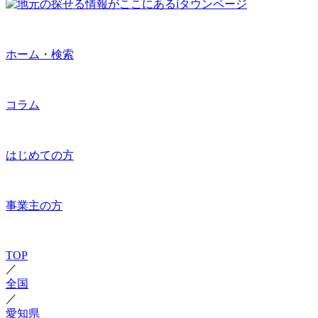
ホーム・検索
コラム
はじめての方
事業主の方
TOP
／
全国
／
愛知県