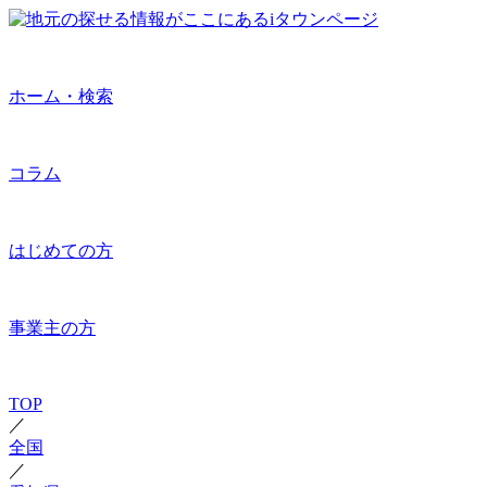
ホーム・検索
コラム
はじめての方
事業主の方
TOP
／
全国
／