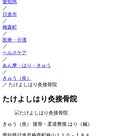
愛知県
／
日進市
／
梅森町
／
医療・介護
／
ヘルスケア
／
あん摩・はり・きゅう
／
きゅう（灸）
／
たけよしはり灸接骨院
たけよしはり灸接骨院
きゅう（灸）
接骨・柔道整復
はり（鍼）
愛知県日進市梅森町株山１１０－１８４