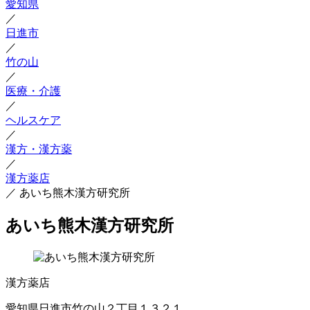
愛知県
／
日進市
／
竹の山
／
医療・介護
／
ヘルスケア
／
漢方・漢方薬
／
漢方薬店
／
あいち熊木漢方研究所
あいち熊木漢方研究所
漢方薬店
愛知県日進市竹の山２丁目１３２１