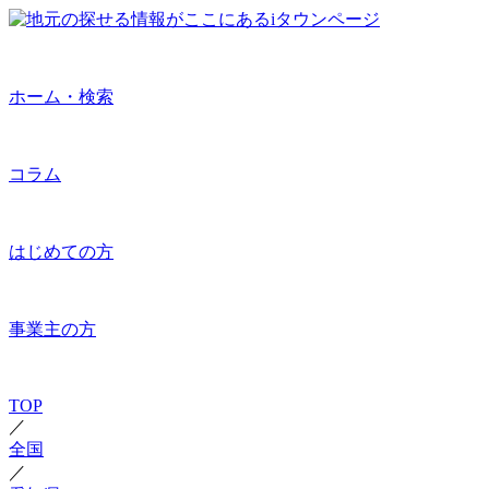
ホーム・検索
コラム
はじめての方
事業主の方
TOP
／
全国
／