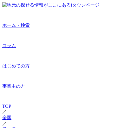
ホーム・検索
コラム
はじめての方
事業主の方
TOP
／
全国
／