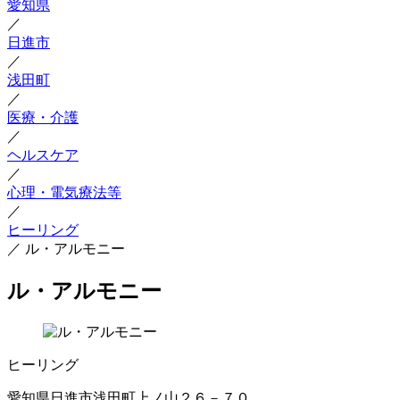
愛知県
／
日進市
／
浅田町
／
医療・介護
／
ヘルスケア
／
心理・電気療法等
／
ヒーリング
／
ル・アルモニー
ル・アルモニー
ヒーリング
愛知県日進市浅田町上ノ山２６－７０