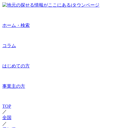
ホーム・検索
コラム
はじめての方
事業主の方
TOP
／
全国
／