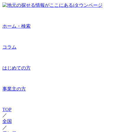
ホーム・検索
コラム
はじめての方
事業主の方
TOP
／
全国
／