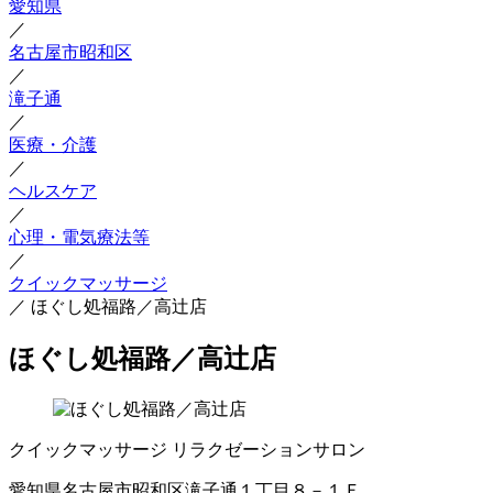
愛知県
／
名古屋市昭和区
／
滝子通
／
医療・介護
／
ヘルスケア
／
心理・電気療法等
／
クイックマッサージ
／
ほぐし処福路／高辻店
ほぐし処福路／高辻店
クイックマッサージ
リラクゼーションサロン
愛知県名古屋市昭和区滝子通１丁目８－１Ｆ