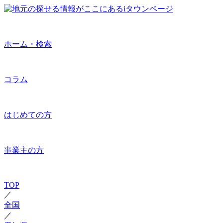
ホーム・検索
コラム
はじめての方
事業主の方
TOP
／
全国
／