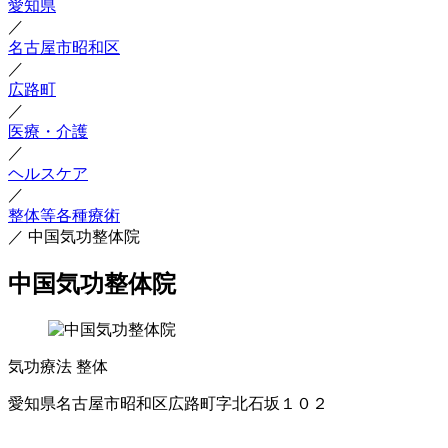
愛知県
／
名古屋市昭和区
／
広路町
／
医療・介護
／
ヘルスケア
／
整体等各種療術
／
中国気功整体院
中国気功整体院
気功療法
整体
愛知県名古屋市昭和区広路町字北石坂１０２