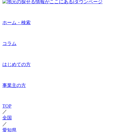
ホーム・検索
コラム
はじめての方
事業主の方
TOP
／
全国
／
愛知県