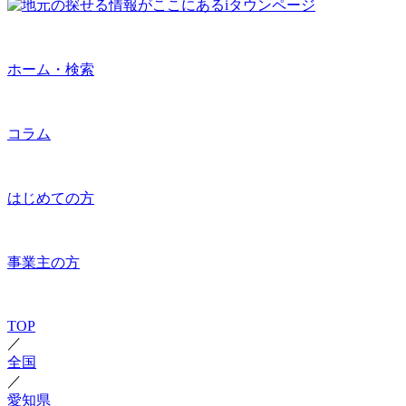
ホーム・検索
コラム
はじめての方
事業主の方
TOP
／
全国
／
愛知県