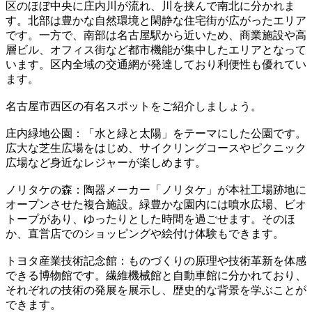
区のほぼ中央に庄内川が流れ、川を挟んで南北に分かれま
す。北部は豊かな自然環境と閑静な住宅街が広がったエリア
です。一方で、南部は名古屋駅から近いため、商業施設や高
層ビル、オフィス街など都市機能が集中したエリアとなって
います。区内全域の交通網が発達しており利便性も優れてい
ます。
名古屋市西区の有名スポットをご紹介しましょう。
庄内緑地公園：「水と緑と太陽」をテーマにした公園です。
広大な芝生広場をはじめ、サイクリングコースやピクニック
広場など身近なレジャーが楽しめます。
ノリタケの森：陶器メーカー「ノリタケ」が本社工場跡地に
オープンさせた複合施設。緑豊かな園内には噴水広場、ビオ
トープがあり、ゆったりとした時間を過ごせます。そのほ
か、直営店でのショッピングや絵付け体験もできます。
トヨタ産業技術記念館：ものづくりの原理や技術革新を体感
できる博物館です。繊維機械館と自動車館に分かれており、
それぞれの技術の発展を展示し、歴史的な背景を学ぶことが
できます。