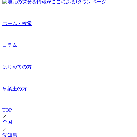
ホーム・検索
コラム
はじめての方
事業主の方
TOP
／
全国
／
愛知県