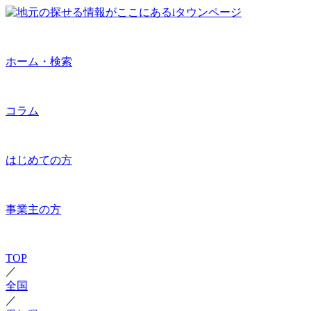
ホーム・検索
コラム
はじめての方
事業主の方
TOP
／
全国
／