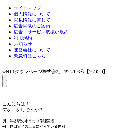
サイトマップ
個人情報について
掲載情報に関して
広告掲載のご案内
広告・サービス取扱い規約
利用規約
お知らせ
運営会社について
緊急時はこちら
©NTTタウンページ株式会社 TP25-193号【261029】
こんにちは！
何をお探しですか？
例）渋谷駅の水まわり修理業者
例）世田谷区の土日にやっている内科