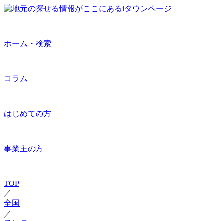
ホーム・検索
コラム
はじめての方
事業主の方
TOP
／
全国
／