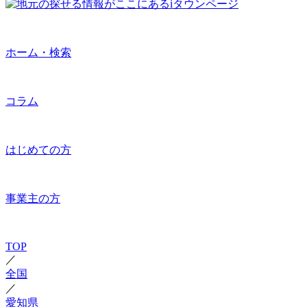
ホーム・検索
コラム
はじめての方
事業主の方
TOP
／
全国
／
愛知県