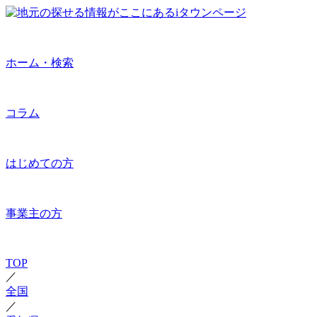
ホーム・検索
コラム
はじめての方
事業主の方
TOP
／
全国
／