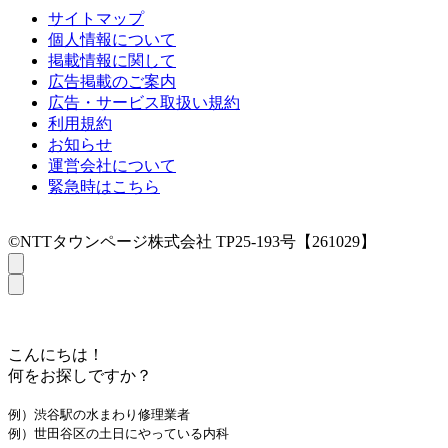
サイトマップ
個人情報について
掲載情報に関して
広告掲載のご案内
広告・サービス取扱い規約
利用規約
お知らせ
運営会社について
緊急時はこちら
©NTTタウンページ株式会社 TP25-193号【261029】
こんにちは！
何をお探しですか？
例）渋谷駅の水まわり修理業者
例）世田谷区の土日にやっている内科