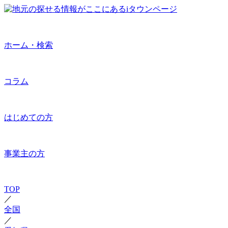
ホーム・検索
コラム
はじめての方
事業主の方
TOP
／
全国
／