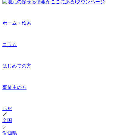
ホーム・検索
コラム
はじめての方
事業主の方
TOP
／
全国
／
愛知県