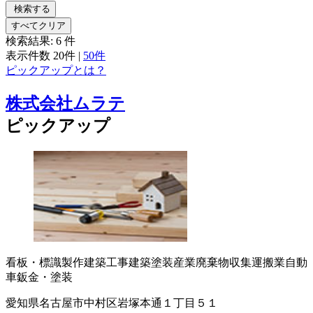
検索する
すべてクリア
検索結果:
6
件
表示件数
20件
|
50件
ピックアップとは？
株式会社ムラテ
ピックアップ
看板・標識製作
建築工事
建築塗装
産業廃棄物収集運搬業
自動
車鈑金・塗装
愛知県名古屋市中村区岩塚本通１丁目５１