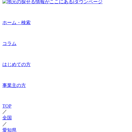
ホーム・検索
コラム
はじめての方
事業主の方
TOP
／
全国
／
愛知県