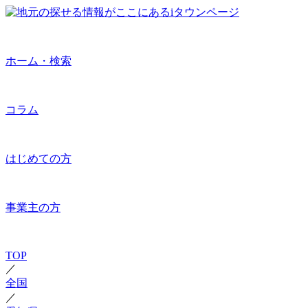
ホーム・検索
コラム
はじめての方
事業主の方
TOP
／
全国
／