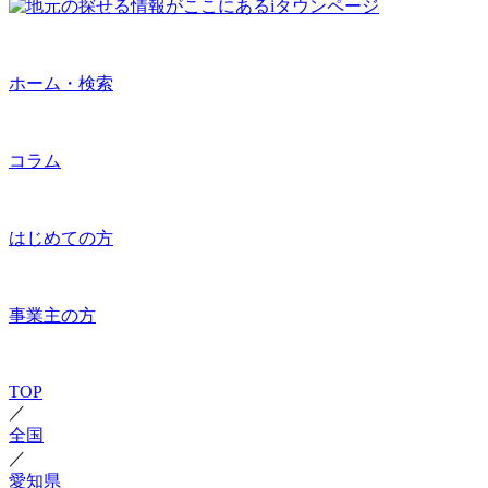
ホーム・検索
コラム
はじめての方
事業主の方
TOP
／
全国
／
愛知県