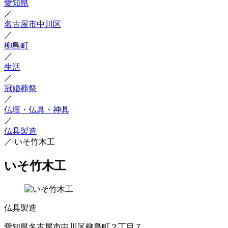
愛知県
／
名古屋市中川区
／
柳島町
／
生活
／
冠婚葬祭
／
仏壇・仏具・神具
／
仏具製造
／
いそ竹木工
いそ竹木工
仏具製造
愛知県名古屋市中川区柳島町２丁目７