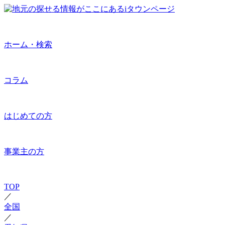
ホーム・検索
コラム
はじめての方
事業主の方
TOP
／
全国
／