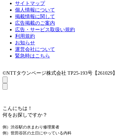
サイトマップ
個人情報について
掲載情報に関して
広告掲載のご案内
広告・サービス取扱い規約
利用規約
お知らせ
運営会社について
緊急時はこちら
©NTTタウンページ株式会社 TP25-193号【261029】
こんにちは！
何をお探しですか？
例）渋谷駅の水まわり修理業者
例）世田谷区の土日にやっている内科