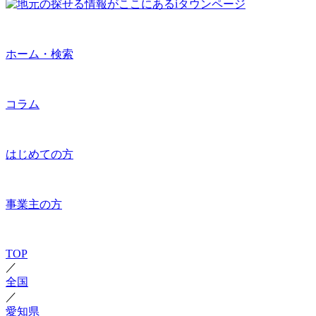
ホーム・検索
コラム
はじめての方
事業主の方
TOP
／
全国
／
愛知県