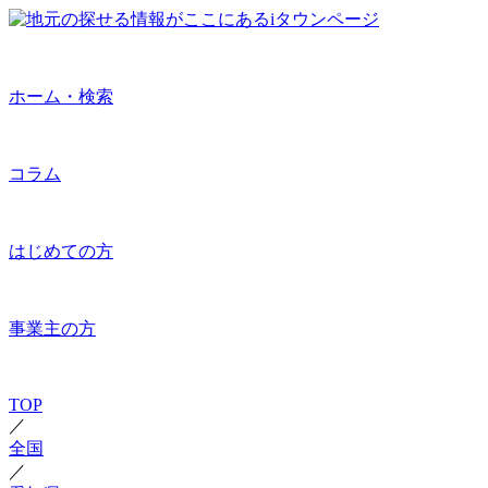
ホーム・検索
コラム
はじめての方
事業主の方
TOP
／
全国
／