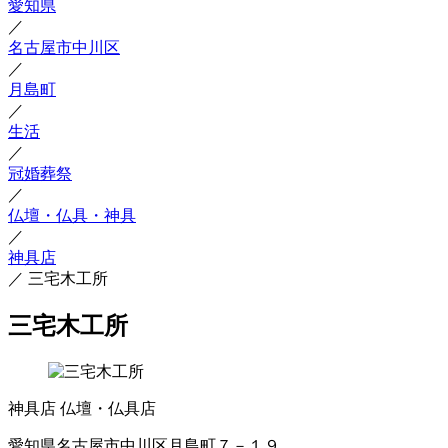
愛知県
／
名古屋市中川区
／
月島町
／
生活
／
冠婚葬祭
／
仏壇・仏具・神具
／
神具店
／
三宅木工所
三宅木工所
神具店
仏壇・仏具店
愛知県名古屋市中川区月島町７－１９