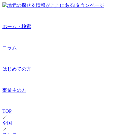
ホーム・検索
コラム
はじめての方
事業主の方
TOP
／
全国
／