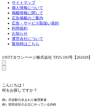
サイトマップ
個人情報について
掲載情報に関して
広告掲載のご案内
広告・サービス取扱い規約
利用規約
お知らせ
運営会社について
緊急時はこちら
©NTTタウンページ株式会社 TP25-193号【261029】
こんにちは！
何をお探しですか？
例）渋谷駅の水まわり修理業者
例）世田谷区の土日にやっている内科