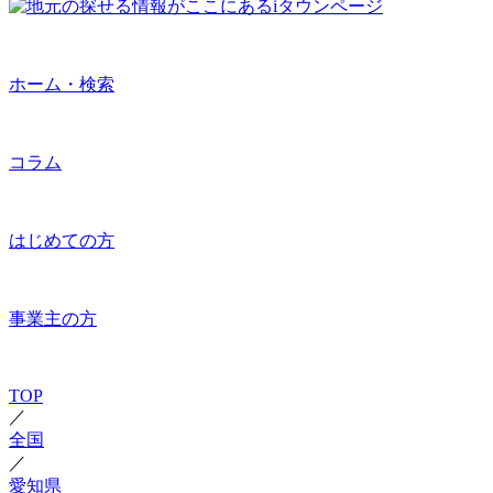
ホーム・検索
コラム
はじめての方
事業主の方
TOP
／
全国
／
愛知県