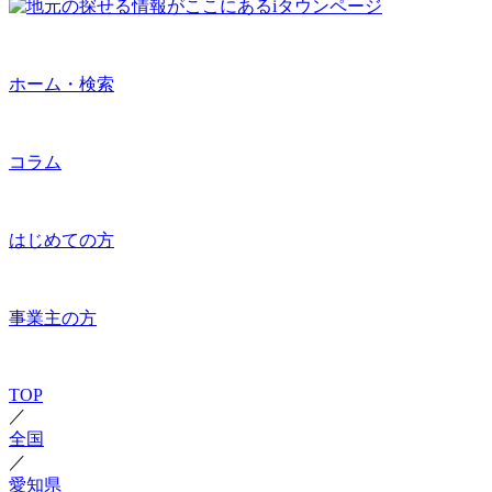
ホーム・検索
コラム
はじめての方
事業主の方
TOP
／
全国
／
愛知県