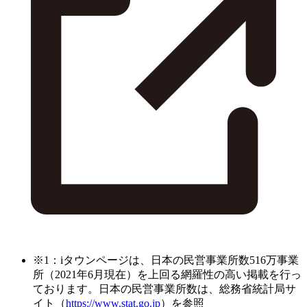
※1：iタウンページは、日本の民営事業所数516万事業
所（2021年6月現在）を上回る網羅性の高い掲載を行っ
ております。日本の民営事業所数は、総務省統計局サ
イト（
https://www.stat.go.jp
）を参照