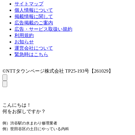
サイトマップ
個人情報について
掲載情報に関して
広告掲載のご案内
広告・サービス取扱い規約
利用規約
お知らせ
運営会社について
緊急時はこちら
©NTTタウンページ株式会社 TP25-193号【261029】
こんにちは！
何をお探しですか？
例）渋谷駅の水まわり修理業者
例）世田谷区の土日にやっている内科