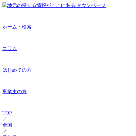
ホーム・検索
コラム
はじめての方
事業主の方
TOP
／
全国
／