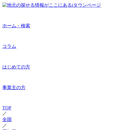
ホーム・検索
コラム
はじめての方
事業主の方
TOP
／
全国
／