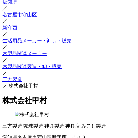
愛知県
／
名古屋市守山区
／
新守西
／
生活用品メーカー・卸し・販売
／
木製品関連メーカー
／
木製品関連製造・卸・販売
／
三方製造
／
株式会社甲村
株式会社甲村
三方製造
数珠製造
神具製造
神具店
みこし製造
愛知県名古屋市守山区新守西１６０８