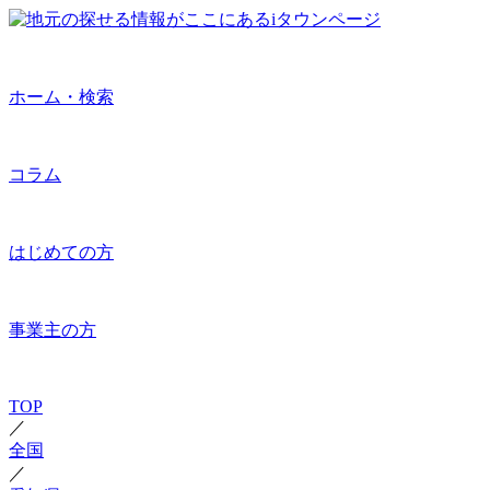
ホーム・検索
コラム
はじめての方
事業主の方
TOP
／
全国
／