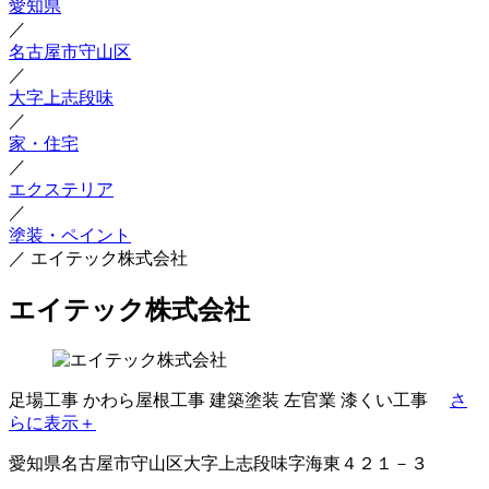
愛知県
／
名古屋市守山区
／
大字上志段味
／
家・住宅
／
エクステリア
／
塗装・ペイント
／
エイテック株式会社
エイテック株式会社
足場工事
かわら屋根工事
建築塗装
左官業
漆くい工事
さ
らに表示＋
愛知県名古屋市守山区大字上志段味字海東４２１－３