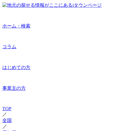
ホーム・検索
コラム
はじめての方
事業主の方
TOP
／
全国
／